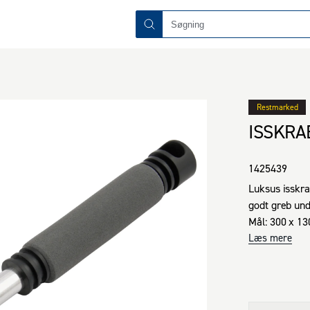
Restmarked
ISSKRA
1425439
Luksus isskra
godt greb und
Mål: 300 x 13
Udstyret med 
Læs mere