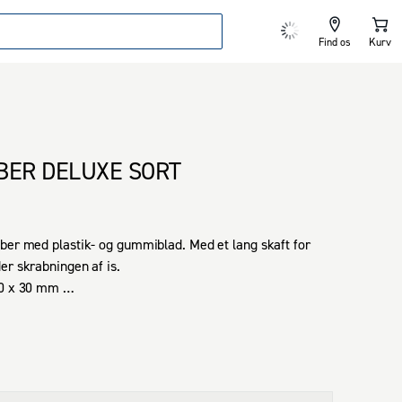
Find os
Kurv
BER DELUXE SORT
ber med plastik- og gummiblad. Med et lang skaft for 
er skrabningen af is.

0 x 30 mm 

softgrip håndtag.