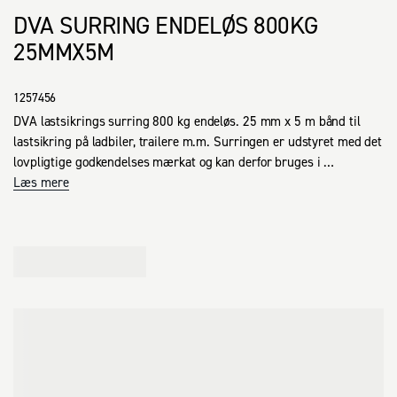
DVA SURRING ENDELØS 800KG
25MMX5M
1257456
DVA lastsikrings surring 800 kg endeløs. 25 mm x 5 m bånd til 
lastsikring på ladbiler, trailere m.m. Surringen er udstyret med det 
lovpligtige godkendelses mærkat og kan derfor bruges i 
erhvervsmæssige forhold.
Læs mere