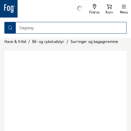
Find os
Kurv
Menu
Have & fritid
/
Bil- og cykeludstyr
/
Surringer og bagageremme