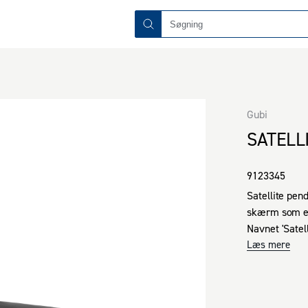
Gubi
SATELL
9123345
Satellite pen
skærm som en
Navnet 'Satell
den videnskab
Læs mere
verdenskrig. 

'Satellite' pe
teknik og et 