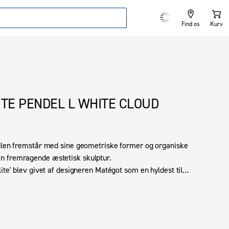
Find os
Kurv
ITE PENDEL L WHITE CLOUD
dlen fremstår med sine geometriske former og organiske 
 fremragende æstetisk skulptur. 

ite' blev givet af designeren Matégot som en hyldest til 
elige udvikling i Frankrig i årene efter anden 
ndlen har den karakteristiske egenskab af Rigitulle, en 
materiale opfundet af designeren selv, der gør det muligt 