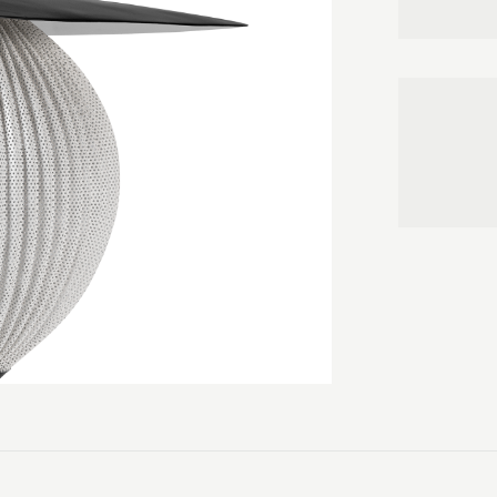
at bøje og fol
pendel.