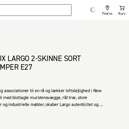
Find os
Kurv
X LARGO 2-SKINNE SORT
MPER E27
g associationer til en rå og lækker loftslejlighed i New 
il med blotlagte murstensvægge, råt træ, store 
 og industrielle møbler, skaber Largo autenticitet og 
ning i ethvert hjørne af dit hjem.