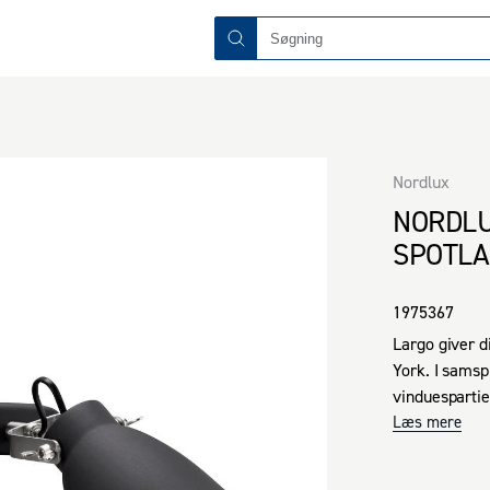
Nordlux
NORDLU
SPOTLA
1975367
Largo giver di
York. I samsp
vinduespartier
hyggelig belys
Læs mere