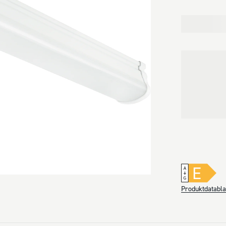
E
Produktdatabl