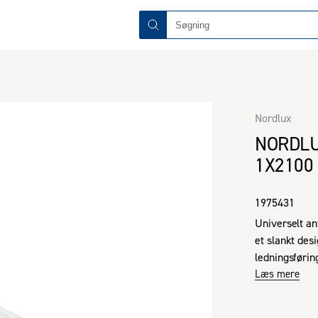
Nordlux
NORDLU
1X2100
1975431
Universelt an
et slankt des
ledningsføring
lamper. Dette
Læs mere
mulighed for 