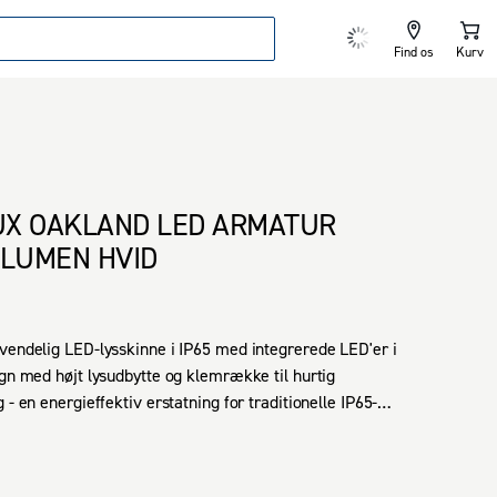
Find os
Kurv
X OAKLAND LED ARMATUR
 LUMEN HVID
vendelig LED-lysskinne i IP65 med integrerede LED'er i 
ign med højt lysudbytte og klemrække til hurtig 
 - en energieffektiv erstatning for traditionelle IP65-
 produkt har en ekstra lang levetid på 25.000 timer samt 
loop-in/loop-out-kabelføring.