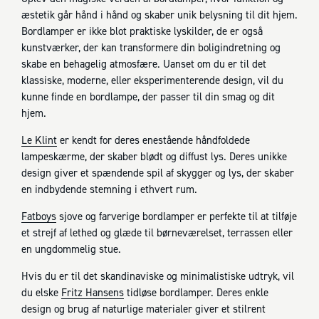
æstetik går hånd i hånd og skaber unik belysning til dit hjem.
Bordlamper er ikke blot praktiske lyskilder, de er også
kunstværker, der kan transformere din boligindretning og
skabe en behagelig atmosfære. Uanset om du er til det
klassiske, moderne, eller eksperimenterende design, vil du
kunne finde en bordlampe, der passer til din smag og dit
hjem.
Le Klint
er kendt for deres enestående håndfoldede
lampeskærme, der skaber blødt og diffust lys. Deres unikke
design giver et spændende spil af skygger og lys, der skaber
en indbydende stemning i ethvert rum.
Fatboys
sjove og farverige bordlamper er perfekte til at tilføje
et strejf af lethed og glæde til børneværelset, terrassen eller
en ungdommelig stue.
Hvis du er til det skandinaviske og minimalistiske udtryk, vil
du elske
Fritz Hansens
tidløse bordlamper. Deres enkle
design og brug af naturlige materialer giver et stilrent