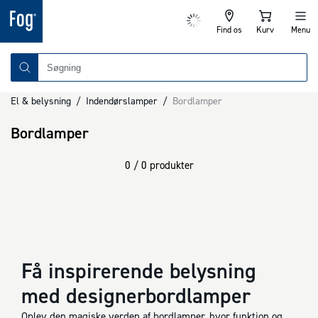
Find os
Kurv
Menu
El & belysning
/
Indendørslamper
/
Bordlamper
Bordlamper
0 / 0 produkter
Få inspirerende belysning
med designerbordlamper
Oplev den magiske verden af bordlamper, hvor funktion og