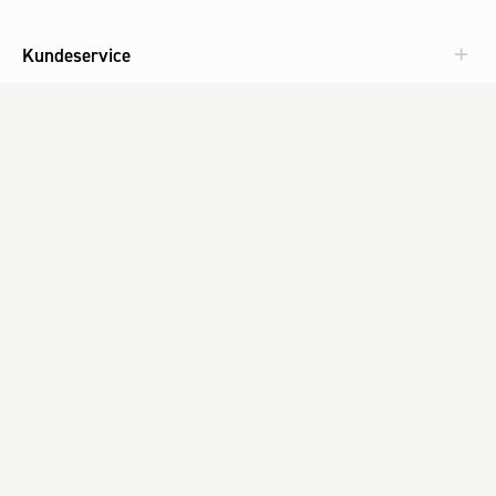
Kundeservice
Aktuelt
Om Fog
Med omtanke