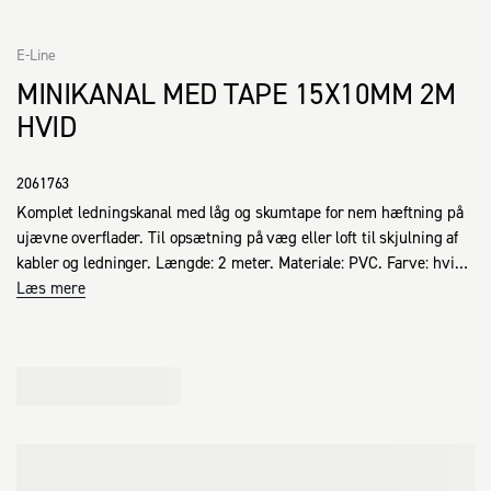
E-Line
MINIKANAL MED TAPE 15X10MM 2M
HVID
2061763
Komplet ledningskanal med låg og skumtape for nem hæftning på 
ujævne overflader. Til opsætning på væg eller loft til skjulning af 
kabler og ledninger. Længde: 2 meter. Materiale: PVC. Farve: hvid 
RAL 9003. Godkendelser: CE, LVD. UV bestandig.
Læs mere