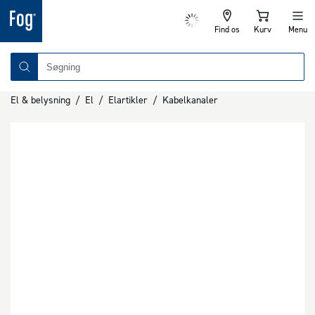
Find os
Kurv
Menu
El & belysning
/
El
/
Elartikler
/
Kabelkanaler