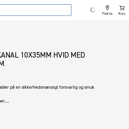
Find os
Kurv
ANAL 10X35MM HVID MED
UM
 kabler på en sikkerhedsmæssigt forsvarlig og smuk 
r.

. 

cm.