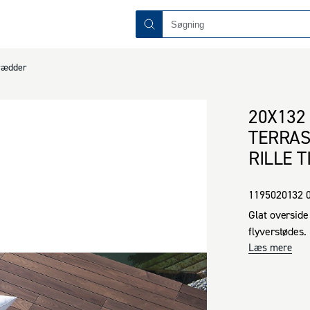
rædder
20X132
TERRAS
RILLE 
1195020132 
Glat overside
flyverstødes.
Læs mere