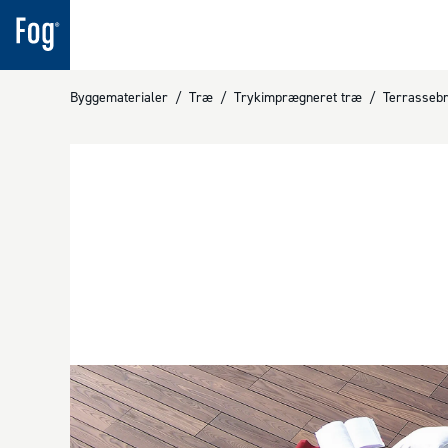
Byggematerialer
/
Træ
/
Trykimprægneret træ
/
Terrasseb