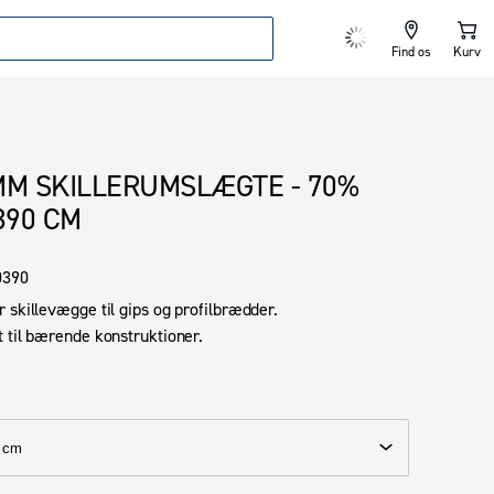
Find os
Kurv
MM SKILLERUMSLÆGTE - 70%
390 CM
0390
 skillevægge til gips og profilbrædder.

 til bærende konstruktioner.
 cm