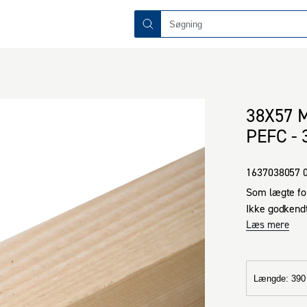
38X57 
PEFC - 
1637038057 
Som lægte for
Ikke godkendt
Læs mere
Længde
:
390