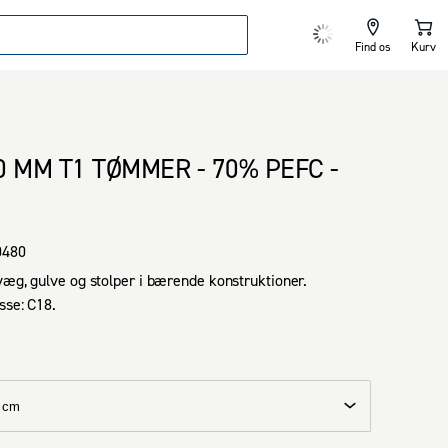
Find os
Kurv
0 MM T1 TØMMER - 70% PEFC -
0480
væg, gulve og stolper i bærende konstruktioner.

sse: C18.
 cm