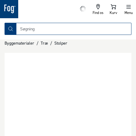
Find os
Kurv
Menu
Byggematerialer
/
Træ
/
Stolper