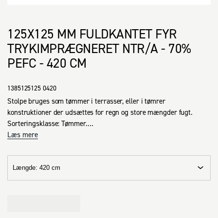
125X125 MM FULDKANTET FYR
TRYKIMPRÆGNERET NTR/A - 70%
PEFC - 420 CM
1385125125 0420
Stolpe bruges som tømmer i terrasser, eller i tømrer 
konstruktioner der udsættes for regn og store mængder fugt.

Sorteringsklasse: Tømmer.

Tømmeret er trykimprægneret til at kunne jordnedgraves, og har 
Læs mere
en ca. 20 – 25 års levetid, sælges med max. 25% fugtindhold.
Længde
:
420 cm