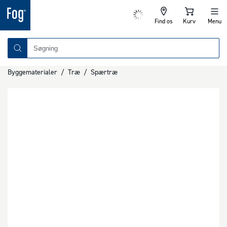
Find os
Kurv
Menu
Byggematerialer
/
Træ
/
Spærtræ