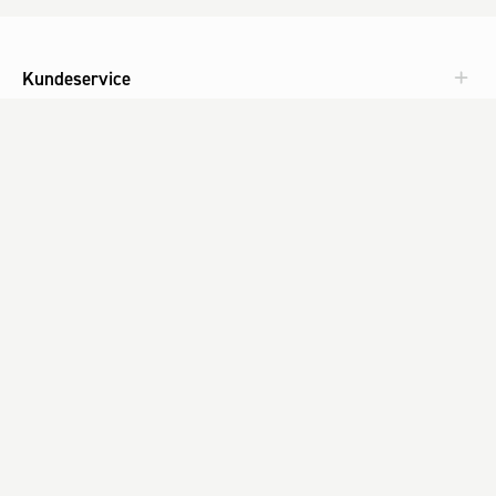
Kundeservice
Aktuelt
Om Fog
Med omtanke