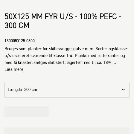
50X125 MM FYR U/S - 100% PEFC -
300 CM
1300050125 0300
Bruges som planker for skillevægge, gulve m.m. Sorteringsklasse: 
u/s usorteret svarende til klasse 1-4. Planke med rette kanter og 
med få knaster, sælges skibstørt, lagertørt ned til ca. 18% 
fugtindhold.
Læs mere
Længde
:
300 cm