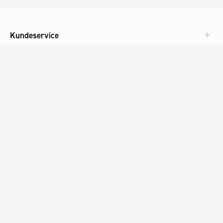
Kundeservice
Aktuelt
Om Fog
Med omtanke