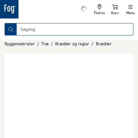
Find os
Kurv
Menu
Byggematerialer
/
Træ
/
Brædder og reglar
/
Brædder