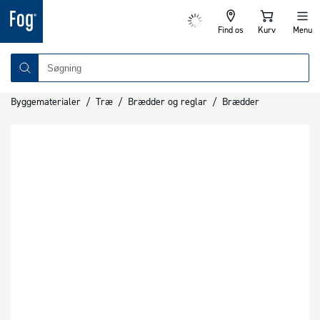
Find os
Kurv
Menu
Byggematerialer
/
Træ
/
Brædder og reglar
/
Brædder