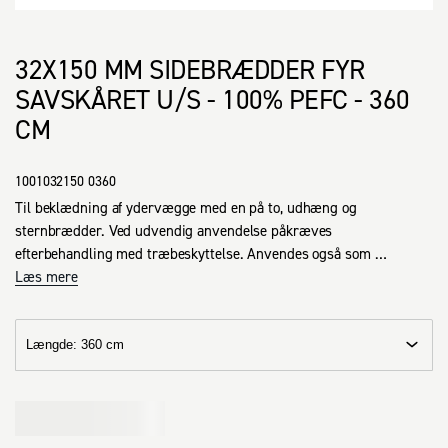
32X150 MM SIDEBRÆDDER FYR
SAVSKÅRET U/S - 100% PEFC - 360
CM
1001032150 0360
Til beklædning af ydervægge med en på to, udhæng og 
sternbrædder. Ved udvendig anvendelse påkræves 
efterbehandling med træbeskyttelse. Anvendes også som 
indendørs snedkertræ. Sortering: u/s, benævnt usorteret, 
Læs mere
kvalitetsklasse: I-IV. Savskåret bræt af bedste kvalitet,  lagertørt 
med et fugtindhold på 14 - 18 %.
Længde
:
360 cm