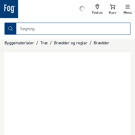
Find os
Kurv
Menu
Byggematerialer
/
Træ
/
Brædder og reglar
/
Brædder