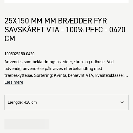
25X150 MM MM BRÆDDER FYR
SAVSKÅRET VTA - 100% PEFC - 0420
CM
1005025150 0420
Anvendes som beklædningsbrædder, skure og udhuse. Ved 
udvendig anvendelse påkræves efterbehandling med 
træbeskyttelse. Sortering: Kvinta, benævnt VTA, kvalitetsklasse: V. 
Savskåret brædt af god kvalitet med en del knaster,  lagertørt med 
Læs mere
et fugtindhold på 14 - 18 %.
Længde
:
420 cm