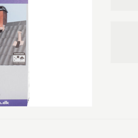
Rep-bånd 988 
eller monteri