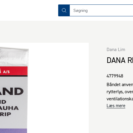
Dana Lim
DANA R
4779948
Båndet anvend
rytterlys, ove
ventilationsk
Rep-bånd 988 
Læs mere
beskyttende a
baseret klæbe
Båndet har hø