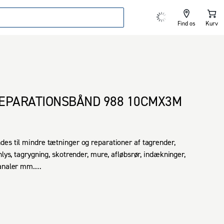
Find os
Kurv
EPARATIONSBÅND 988 10CMX3M
es til mindre tætninger og reparationer af tagrender, 
nlys, tagrygning, skotrender, mure, afløbsrør, indækninger, 
analer mm.

er et selvklæbende reparationsbånd bestående af en 
luminiumsfolie belagt med stærkt klæbende butyl 
r.

j vejrbestandighed, er vandtæt og bevarer sin elasticitet.
