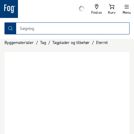
Find os
Kurv
Menu
Byggematerialer
/
Tag
/
Tagplader og tilbehør
/
Eternit