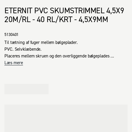
ETERNIT PVC SKUMSTRIMMEL 4,5X9
20M/RL - 40 RL/KRT - 4,5X9MM
5130401
Til tætning af fuger mellem bølgeplader.

PVC. Selvklæbende. 

Placeres mellem skruen og den overliggende bølgeplades 
underkant, således at skruehul beskyttes imod fugt.
Læs mere