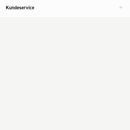
Kundeservice
Aktuelt
Om Fog
Med omtanke