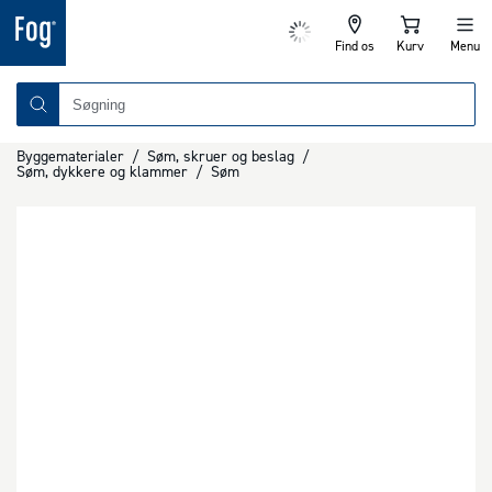
Find os
Kurv
Menu
Byggematerialer
/
Søm, skruer og beslag
/
Søm, dykkere og klammer
/
Søm