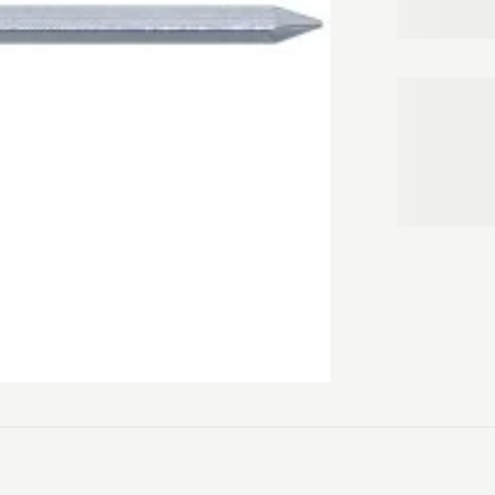
Anvendes til:

· Alle former
Kvalitetssøm,