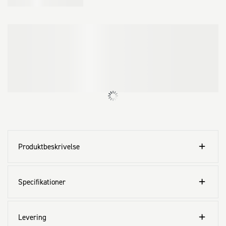
· CE-mærket. Godkendt til anvendelse i bærende trækonstruktioner

Anvendes til:

· Træ

· Plast

· Dybler

· Stål på træ

· El· og VVS-artikler

· Til indendørs brug

Alsidig konstruktionsskrue med panhoved
Produktbeskrivelse
Specifikationer
Levering