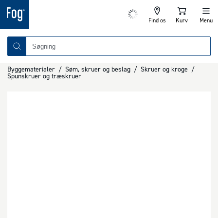
Find os
Kurv
Menu
Byggematerialer
/
Søm, skruer og beslag
/
Skruer og kroge
/
Spunskruer og træskruer