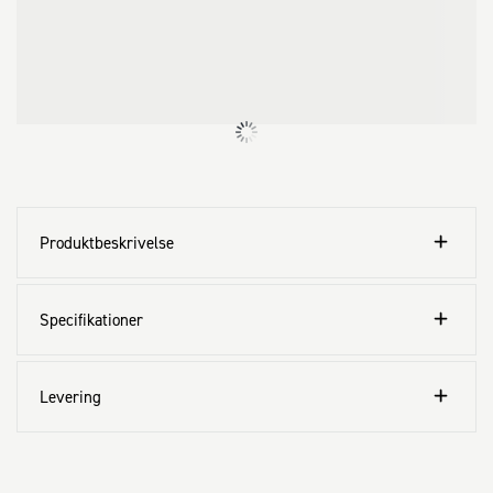
· CE-mærket. Godkendt til anvendelse i bærende trækonstruktioner

Anvendes til:

· Træ

· Plast

· Dybler

· Stål på træ

· El· og VVS-artikler

· Til udendørs brug

Produktbeskrivelse
Alsidig panhovedet konstruktionsskrue
Specifikationer
Levering