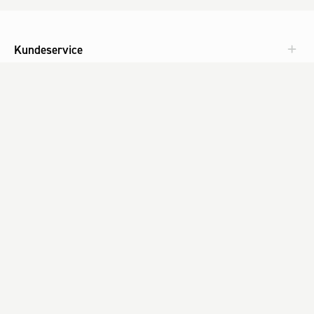
Kundeservice
Aktuelt
Om Fog
Med omtanke