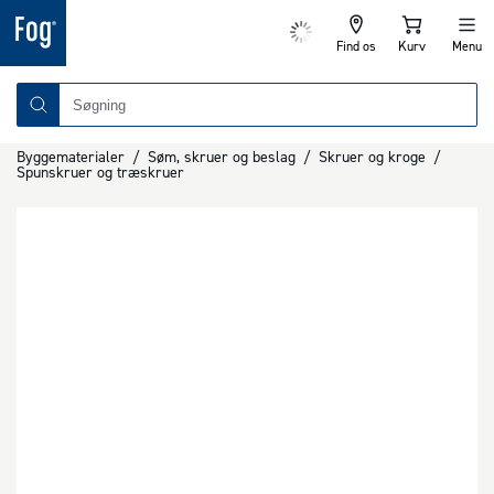
Find os
Kurv
Menu
Byggematerialer
/
Søm, skruer og beslag
/
Skruer og kroge
/
Spunskruer og træskruer