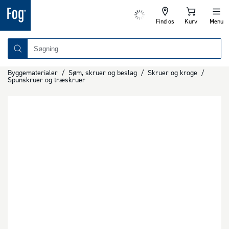
Find os
Kurv
Menu
Byggematerialer
/
Søm, skruer og beslag
/
Skruer og kroge
/
Spunskruer og træskruer