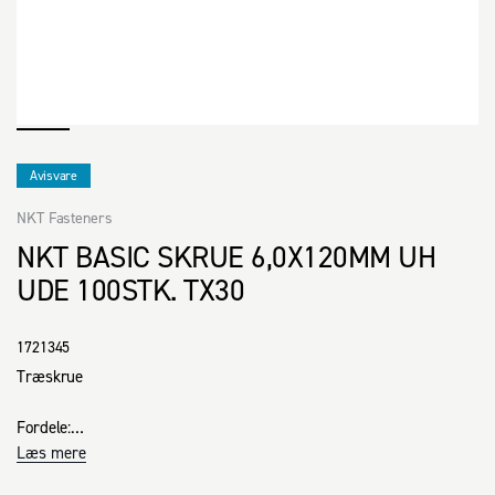
Avisvare
NKT Fasteners
NKT BASIC SKRUE 6,0X120MM UH
UDE 100STK. TX30
1721345
Træskrue

Fordele:

· Undersænket hoved med fræseribber sikrer en pæn finish

Læs mere
· S-Cut spids nedsætter risikoen for flækning
