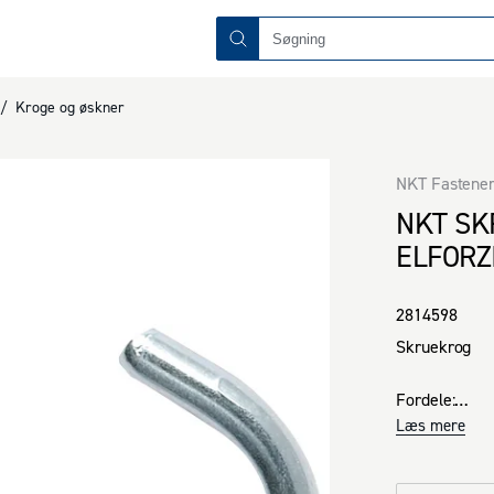
/
Kroge og øskner
NKT Fastene
NKT SK
ELFORZ
2814598
Skruekrog

Fordele:

· Skruekrog m
Læs mere
dybel

· Afpasset del