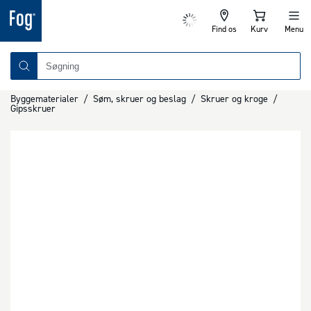
Find os
Kurv
Menu
Byggematerialer
/
Søm, skruer og beslag
/
Skruer og kroge
/
Gipsskruer