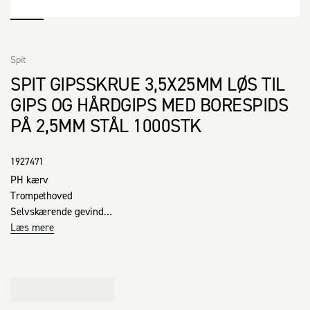
Spit
SPIT GIPSSKRUE 3,5X25MM LØS TIL
GIPS OG HÅRDGIPS MED BORESPIDS
PÅ 2,5MM STÅL 1000STK
1927471
PH kærv

Trompethoved

Selvskærende gevind

Borespids

Læs mere
Olieret

Fordele:

· Trompethovedet undersænker skruen i pladen og trækker pappet 
med ned i pladen, uden at det brydes
