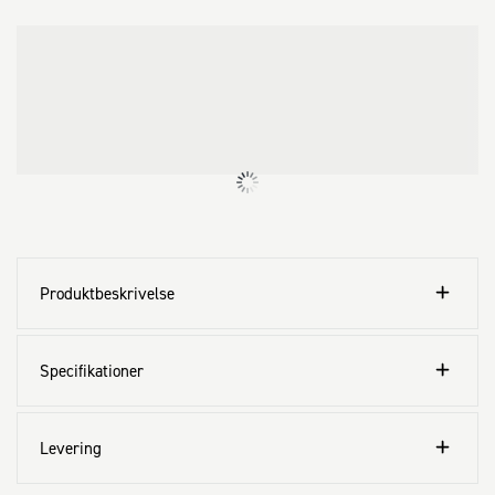
· PH kærven sikrer god retningsstabilitet

· Selvskærende gevind skærer sig ind i stålprofilet

· Gipspladeskrue med borespids kan monteres uden forboring i 
stålprofiler op til 2,5 mm

· CE-mærket

· Til indendørs brug

Anvendes til:

· Standard og hårde gipsplader på stålprofiler 2,5 mm

Gipspladeskrue til montering af alm. og hårde gipsplader på 2,5 
Produktbeskrivelse
mm stålprofiler
Specifikationer
Levering