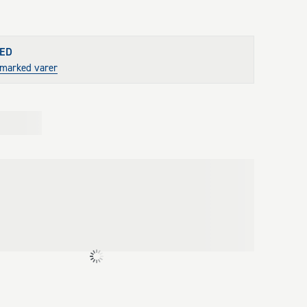
tfri stål AISI316 for lang holdbarhed

kning giver forøget styrke i beslaget

ed bukkelinje for optimal kraftoverførsel

ED
stmarked varer
krydsende bjælker

llem træ og rem

jælke/søjlesamlinger

endørs i meget aggressive miljøer

til sammenføjning af træ/beton konstruktioner i 
ljøer