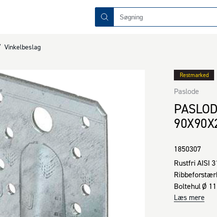
/
Vinkelbeslag
Restmarked
Paslode
PASLOD
90X90X
1850307
Rustfri AISI 3
Ribbeforstærk
Boltehul Ø 11

Læs mere
Fordele:
