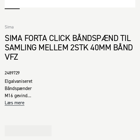
Sima
SIMA FORTA CLICK BÅNDSPÆND TIL
SAMLING MELLEM 2STK 40MM BÅND
VFZ
2489729
Elgalvaniseret

Båndspænder

M16 gevind

Passer til 40 mm bånd

Læs mere
Fordele:

· Pregalvaniseret stål med 20 µm for lang holdbarhed

· Mulighed for 50 mm opstramning vha. M16 forbindelsesmøtrik

· Passer til Paslode hul· og vindgitterbånd i bredden 40 mm
