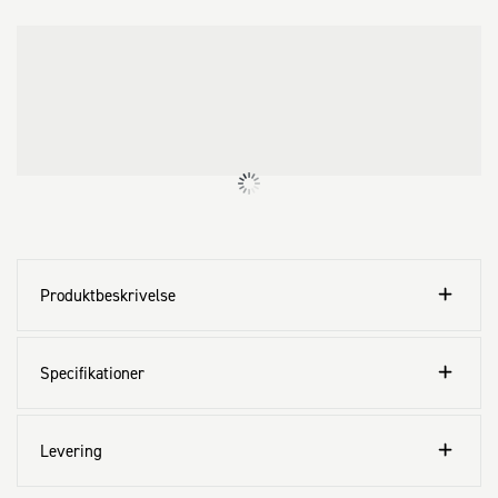
Anvendes til:

· Opstramning og efterspænding af 40 mm vindgitterbånd

· Til beskyttet udendørs brug

FORTA™ CLICK Båndspænder til samling og opstramning af 
vindgitterbånd
Produktbeskrivelse
Specifikationer
Levering