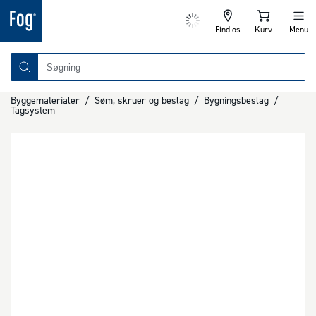
Find os
Kurv
Menu
Byggematerialer
/
Søm, skruer og beslag
/
Bygningsbeslag
/
Tagsystem