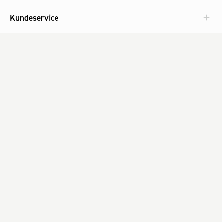
Kundeservice
Aktuelt
Om Fog
Med omtanke