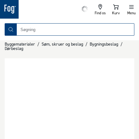
Find os
Kurv
Menu
Byggematerialer
/
Søm, skruer og beslag
/
Bygningsbeslag
/
Dørbeslag