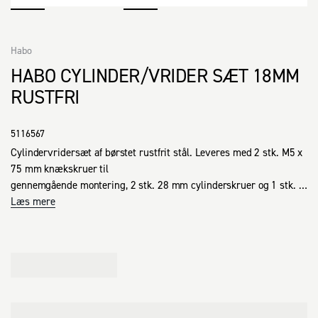
Habo
HABO CYLINDER/VRIDER SÆT 18MM
RUSTFRI
5116567
Cylindervridersæt af børstet rustfrit stål. Leveres med 2 stk. M5 x 
75 mm knækskruer til 

gennemgående montering, 2 stk. 28 mm cylinderskruer og 1 stk. 
63 mm medbringer med plade. Passer til dørtykkelse 38-70 mm. 
Læs mere
Cylindertilbehør 6 mm passer til 55 mm dør/5 stift og 65 mm 
dør/6 stift. Cylindertilbehør 8 mm passer til 65 mm dør/5 stift og 
8 mm forlænger. Cylindertilbehør 11 mm passer til 40 mm dør/5 
stift og 55 mm dør/6 stift. Cylindertilbehør 18 mm passer til 40 
mm dør/6 stift.