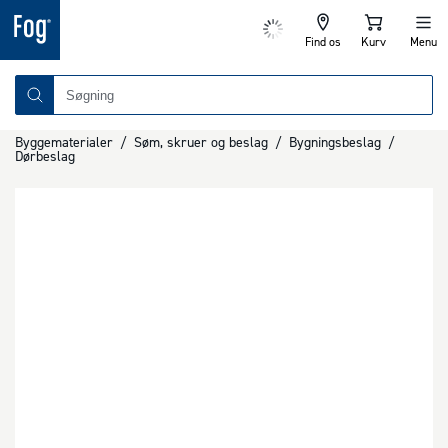
Find os
Kurv
Menu
Byggematerialer
/
Søm, skruer og beslag
/
Bygningsbeslag
/
Dørbeslag