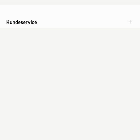
Kundeservice
Aktuelt
Om Fog
Med omtanke