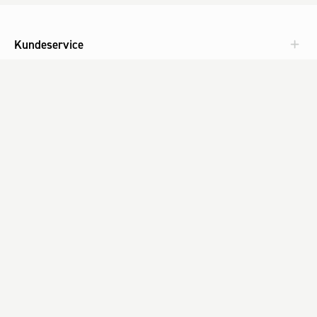
Kundeservice
Aktuelt
Om Fog
Med omtanke