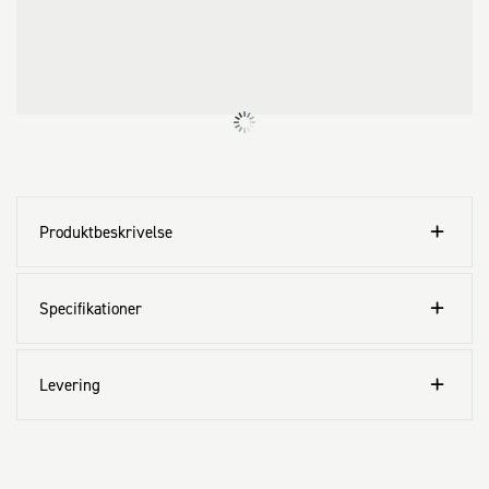
inden endelig fastgørelse

· CE-mærket sikrer dokumenteret bæreevne

Anvendes til:

· Samling af bjælker og bjælkelag i samme plan

· Træ mod træ

· Træ mod beton

· Træ mod murværk

· Til beskyttet udendørs brug

Produktbeskrivelse
Powerline bjælkesko til sammenføjning af træ/beton 
konstruktioner
Specifikationer
Levering