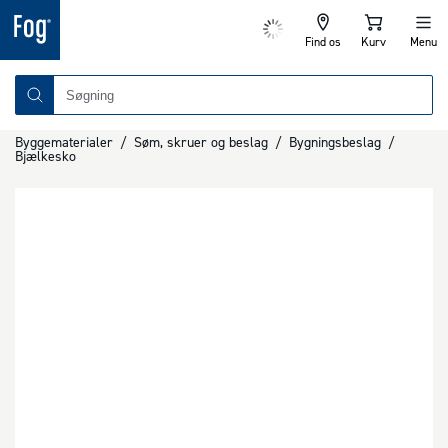
Find os
Kurv
Menu
Byggematerialer
/
Søm, skruer og beslag
/
Bygningsbeslag
/
Bjælkesko