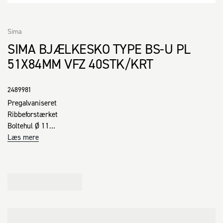
Sima
SIMA BJÆLKESKO TYPE BS-U PL
51X84MM VFZ 40STK/KRT
2489981
Pregalvaniseret

Ribbeforstærket

Boltehul Ø 11

Læs mere
Fordele:

· Pregalvaniseret stål med 20 µm for lang holdbarhed

· Søm· og boltehuller ved bukkelinie sikrer optimal kraftoverførsel

· PowerLine, 25% reduceret vægt med samme bæreevne i forhold 
til traditionel bjælkesko giver en lettere arbejdsgang

· Ribbeforstærkning sikrer forøget styrke i beslaget

· Lille søm på bjælkeskoen gør formontering af bjælkesko mulig 