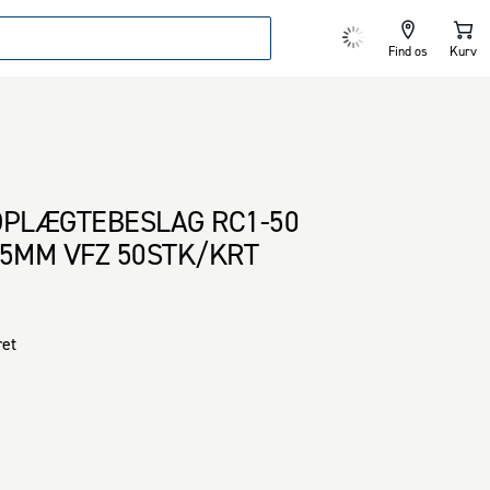
Find os
Kurv
OPLÆGTEBESLAG RC1-50
,5MM VFZ 50STK/KRT
et

eret stål med 20 µm for lang holdbarhed

ng af lægter
