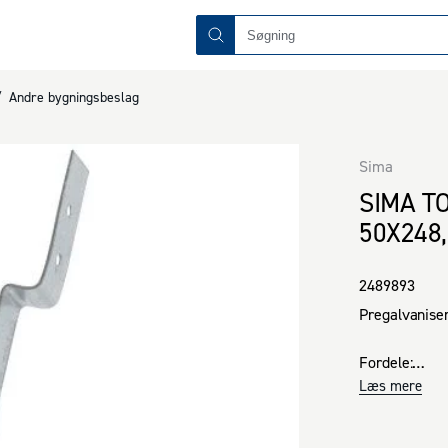
/
Andre bygningsbeslag
Sima
SIMA T
50X248
2489893
Pregalvaniser
Fordele:

· Pregalvanis
Læs mere
· God monteri