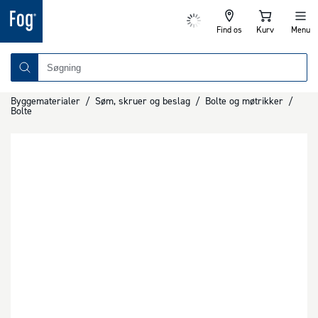
Find os
Kurv
Menu
Byggematerialer
/
Søm, skruer og beslag
/
Bolte og møtrikker
/
Bolte