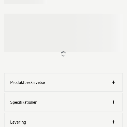
· Træ

· Metal

· Plast

· Brædder

· Plader

· Til udendørs brug

Stålbolt til sammenføjning og montering af diverse materiel
Produktbeskrivelse
Specifikationer
Levering