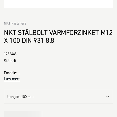
NKT Fasteners
NKT STÅLBOLT VARMFORZINKET M12
X 100 DIN 931 8.8
1282448
Stålbolt

Fordele:

· 6-kant hoved giver optimal kraftoverførsel ved brug af 
Læs mere
montagetop

· 6-kant hovedets anlægsflade sikre stor sammenspændingskraft

· Stammen sikrerr frigang af det monterede emne

Længde
:
100 mm
· Metriske gevind giver sikker og præcis montage

Anvendes til:
