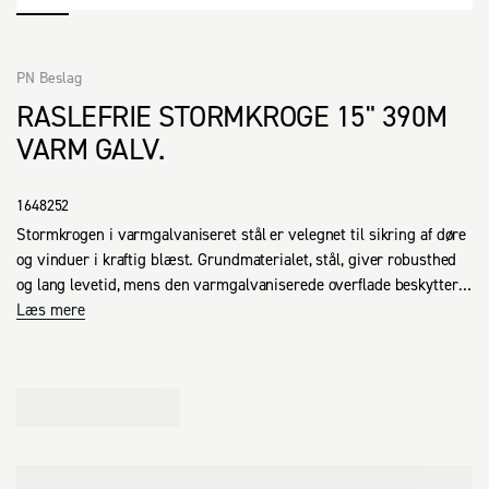
PN Beslag
RASLEFRIE STORMKROGE 15" 390M
VARM GALV.
1648252
Stormkrogen i varmgalvaniseret stål er velegnet til sikring af døre 
og vinduer i kraftig blæst. Grundmaterialet, stål, giver robusthed 
og lang levetid, mens den varmgalvaniserede overflade beskytter 
mod korrosion. Denne model er udført i en størrelse, der passer til 
Læs mere
forskellige anvendelser og sikrer en stabil, raslefri lukning. Det 
praktiske design gør den nem at installere og anvende i hverdagen, 
hvilket bidrager til en mere behagelig og sikker boligoplevelse.