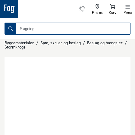
Find os
Kurv
Menu
Byggematerialer
/
Søm, skruer og beslag
/
Beslag og hængsler
/
Stormkroge