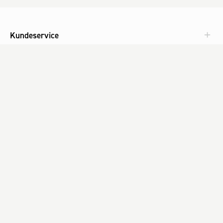
Kundeservice
Aktuelt
Om Fog
Med omtanke