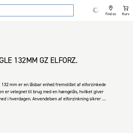
Find os
Kurv
GLE 132MM GZ ELFORZ.
 132 mm er en låsbar enhed fremstillet af elforzinkede 
en er velegnet til brug med en hængelås, hvilket giver 
hed i hverdagen. Anvendelsen af elforzinkning sikrer 
 modstandsdygtighed mod korrosion. Den egner sig til 
ikationer, hvor sikker lukning er nødvendig.