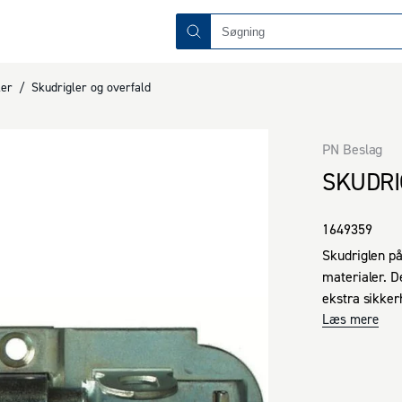
ler
/
Skudrigler og overfald
PN Beslag
SKUDRI
1649359
Skudriglen på
materialer. D
ekstra sikker
holdbarhed og
Læs mere
en række appl