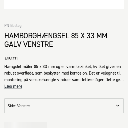
PN Beslag
HAMBORGHÆNGSEL 85 X 33 MM
GALV VENSTRE
1656271
Hængslet måler 85 x 33 mm og er varmforzinket, hvilket giver en 
robust overflade, som beskytter mod korrosion. Det er velegnet til 
montering på venstrehængte vinduer samt lettere låger. Dette gør 
det praktisk til daglig brug, hvor holdbarhed og pålidelighed er 
Læs mere
vigtige faktorer.
Side
:
Venstre