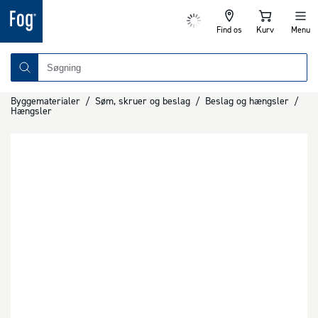
Find os
Kurv
Menu
Byggematerialer
/
Søm, skruer og beslag
/
Beslag og hængsler
/
Hængsler