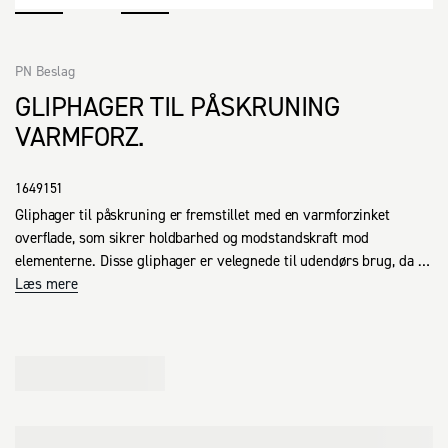
PN Beslag
GLIPHAGER TIL PÅSKRUNING
VARMFORZ.
1649151
Gliphager til påskruning er fremstillet med en varmforzinket 
overflade, som sikrer holdbarhed og modstandskraft mod 
elementerne. Disse gliphager er velegnede til udendørs brug, da de 
er konstrueret til at modstå rust og korrosion. Det praktiske design 
Læs mere
omfatter en integreret hage, som gør dem nemme at montere og 
giver en sikker fastgørelse i forskellige materialer. Gliphagerne er 
anvendelige i en række projekter, hvor pålidelig fastgørelse er 
nødvendig, hvilket gør dem til et nyttigt valg for både private og 
professionelle.