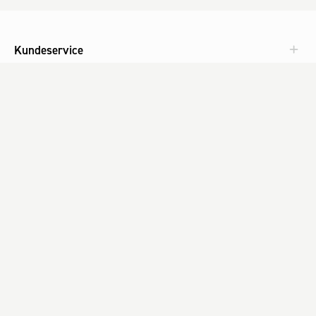
Kundeservice
Aktuelt
Om Fog
Med omtanke