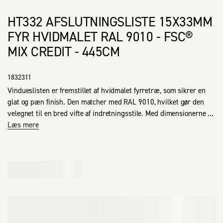
HT332 AFSLUTNINGSLISTE 15X33MM
FYR HVIDMALET RAL 9010 - FSC®
MIX CREDIT - 445CM
1832311
Vindueslisten er fremstillet af hvidmalet fyrretræ, som sikrer en 
glat og pæn finish. Den matcher med RAL 9010, hvilket gør den 
velegnet til en bred vifte af indretningsstile. Med dimensionerne 
15x33 mm passer listen godt ind i vinduesåbninger og bidrager til 
Læs mere
et afsluttet udseende. Materialevalget af fyrretræ sikrer både 
styrke og holdbarhed i daglig brug.