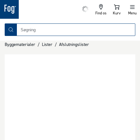
Find os
Kurv
Menu
Byggematerialer
/
Lister
/
Afslutningslister