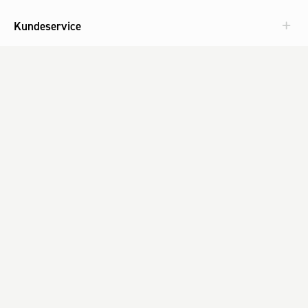
Kundeservice
Aktuelt
Om Fog
Med omtanke