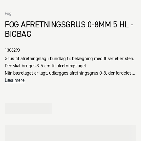
Fog
FOG AFRETNINGSGRUS 0-8MM 5 HL -
BIGBAG
1306290
Grus til afretningslag i bundlag til belægning med fliser eller sten.

Der skal bruges 3-5 cm til afretningslaget.

Når bærelaget er lagt, udlægges afretningsgrus 0-8, der fordeles 
jævnt og komprimeres.
Læs mere