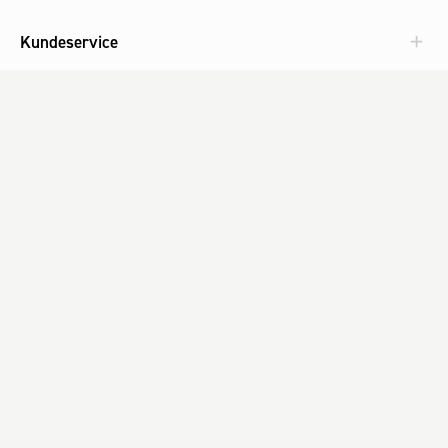
Kundeservice
Aktuelt
Om Fog
Med omtanke