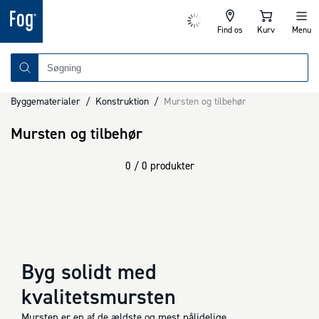
Find os
Kurv
Menu
Byggematerialer
/
Konstruktion
/
Mursten og tilbehør
Mursten og tilbehør
0 / 0 produkter
Byg solidt med
kvalitetsmursten
Mursten er en af de ældste og mest pålidelige