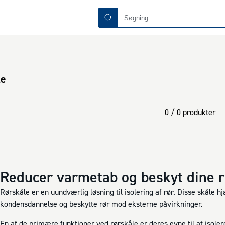
le
0 / 0 produkter
Reducer varmetab og beskyt dine r
Rørskåle er en uundværlig løsning til isolering af rør. Disse skåle
kondensdannelse og beskytte rør mod eksterne påvirkninger.
En af de primære funktioner ved rørskåle er deres evne til at isole