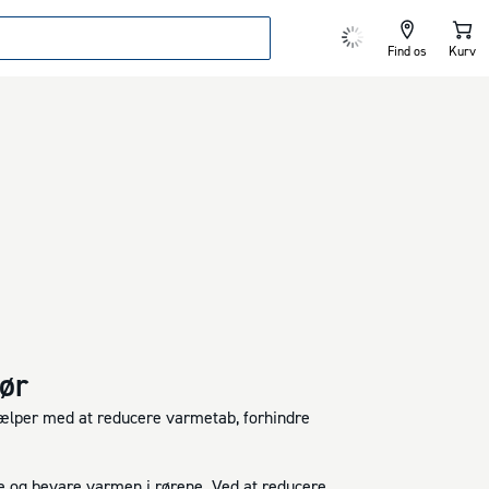
Find os
Kurv
ør
 hjælper med at reducere varmetab, forhindre
re og bevare varmen i rørene. Ved at reducere