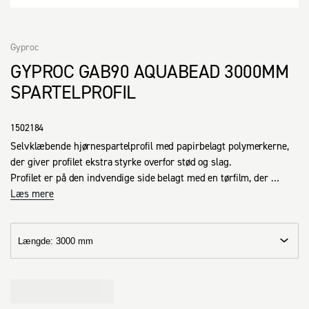
Gyproc
GYPROC GAB90 AQUABEAD 3000MM
SPARTELPROFIL
1502184
Selvklæbende hjørnespartelprofil med papirbelagt polymerkerne, 
der giver profilet ekstra styrke overfor stød og slag.

Profilet er på den indvendige side belagt med en tørfilm, der 
aktiveres ved påføring af vand, når profilet skal anvendes.
Læs mere
Længde
:
3000 mm