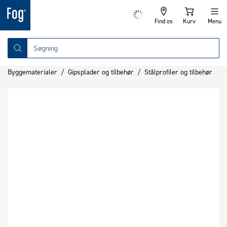
Find os
Kurv
Menu
Byggematerialer
/
Gipsplader og tilbehør
/
Stålprofiler og tilbehør