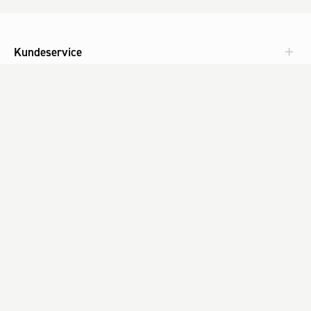
Kundeservice
Aktuelt
Om Fog
Med omtanke