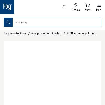
Find os
Kurv
Menu
Byggematerialer
/
Gipsplader og tilbehør
/
Stållægter og skinner