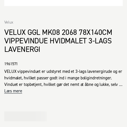
Velux
VELUX GGL MK08 2068 78X140CM
VIPPEVINDUE HVIDMALET 3-LAGS
LAVENERGI
1961571
VELUX vippevinduet er udstyret med et 3-lags lavenergirude og er 
hvidmalet, hvilket passer godt ind i mange boligindretninger. 
Vinduet er topbetjent, hvilket gør det nemt at åbne og lukke, selv 
når der er møbler placeret under det. Den praktiske styreskinne 
Læs mere
foroven muliggør monteringen i en lavere position, som forbedrer 
udsynet uanset om man sidder eller står.