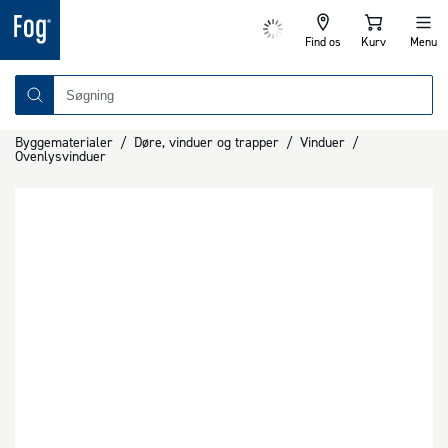
Find os
Kurv
Menu
Byggematerialer
/
Døre, vinduer og trapper
/
Vinduer
/
Ovenlysvinduer