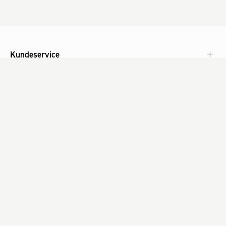
Kundeservice
Aktuelt
Om Fog
Med omtanke