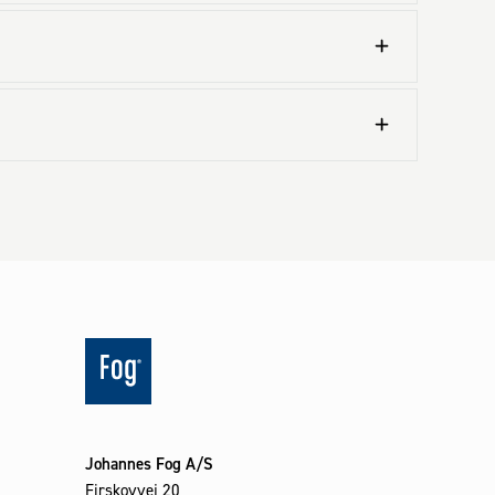
rm

er forberedt til loftbeklædning
Johannes Fog A/S
Firskovvej 20