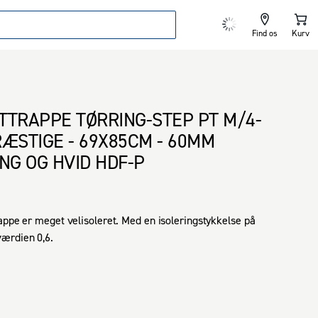
Find os
Kurv
TTRAPPE TØRRING-STEP PT M/4-
RÆSTIGE - 69X85CM - 60MM
ING OG HVID HDF-P
appe er meget velisoleret. Med en isoleringstykkelse på 
rdien 0,6. 

højeste tæthedskrav med en tæthedsklasse på 4.

r med dobbelt paskvillås og helstøbt tætningsliste. Den 