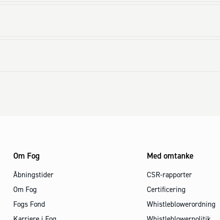
27 mm træka
Loftstrappen 
Om Fog
Med omtanke
Åbningstider
CSR-rapporter
Om Fog
Certificering
Fogs Fond
Whistleblowerordning
Karriere i Fog
Whistleblowerpolitik