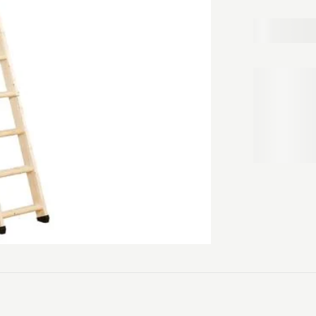
er med justér
lofthøjder op t
Mål: 69x85 cm
60 mm front i
4-delt træstig
Stige med pla
Skridsikre trin
Specielle stig
Beslag til jus
Skjulte hængs