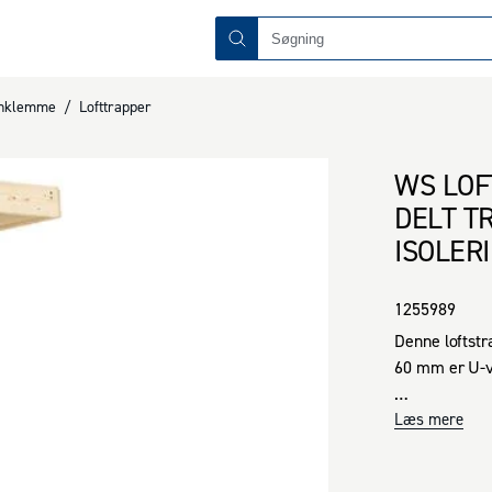
unklemme
/
Lofttrapper
WS LOF
DELT T
ISOLER
1255989
Denne loftstr
60 mm er U-væ
Opfylder det 
Læs mere
Lofttrappen e