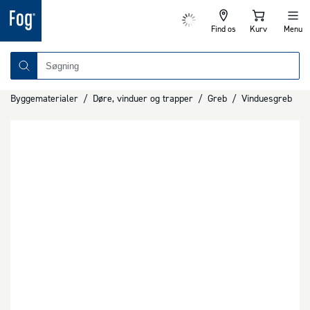
Find os
Kurv
Menu
Byggematerialer
/
Døre, vinduer og trapper
/
Greb
/
Vinduesgreb