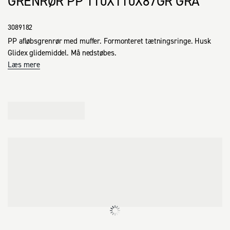
GRENRØR PP 110X110X87GR GRÅ
3089182
PP afløbsgrenrør med muffer. Formonteret tætningsringe. Husk 
Glidex glidemiddel. Må nedstøbes.
Læs mere