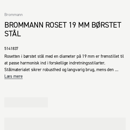
Brommann
BROMMANN ROSET 19 MM BØRSTET
STÅL
5141837
Rosetten i børstet stål med en diameter på 19 mm er fremstillet til 
at passe harmonisk ind i forskellige indretningsstilarter. 
Stålmaterialet sikrer robusthed og langvarig brug, mens den 
børstede finish bidrager til et stilrent udseende. Produktet er 
Læs mere
enkelt at montere og kan let indgå som en funktionel detalje i din 
indretning. Leveres i sæt af to stk.