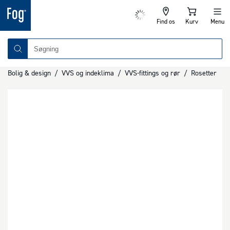
Find os
Kurv
Menu
Bolig & design
/
VVS og indeklima
/
VVS-fittings og rør
/
Rosetter