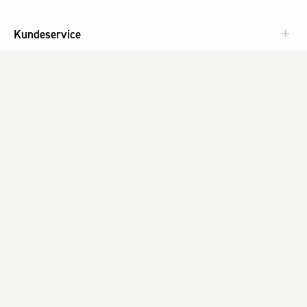
Kundeservice
Aktuelt
Om Fog
Med omtanke