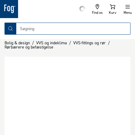
Find os
Kurv
Menu
Bolig & design
/
VVS og indeklima
/
VVS-fittings og rør
/
Rørbærere og befæstigelse