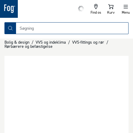
Find os
Kurv
Menu
Bolig & design
/
VVS og indeklima
/
VVS-fittings og rør
/
Rørbærere og befæstigelse