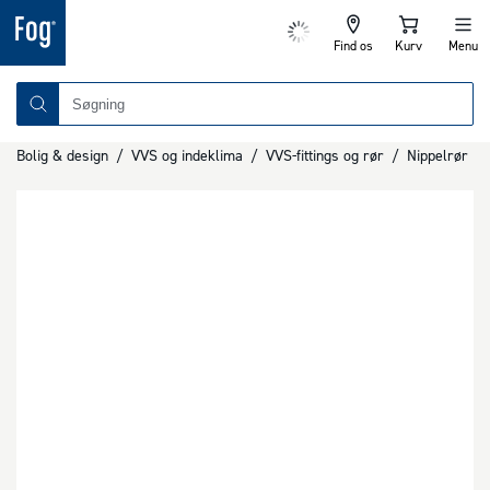
Find os
Kurv
Menu
Bolig & design
/
VVS og indeklima
/
VVS-fittings og rør
/
Nippelrør